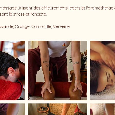
assage utilisant des effleurements légers et l'aromathérapie
ant le stress et l'anxiété.
avande, Orange, Camomille, Verveine