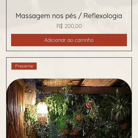
Massagem nos pés / Reflexologia
Preço
R$ 200,00
Adicionar ao carrinho
Presente