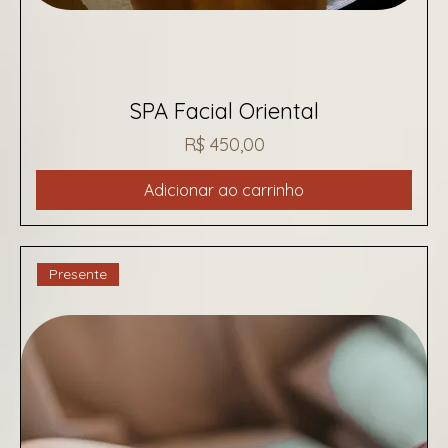
SPA Facial Oriental
Preço
R$ 450,00
Adicionar ao carrinho
Presente