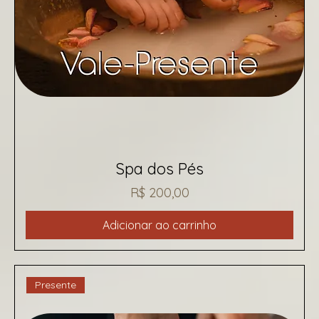
Spa dos Pés
Preço
R$ 200,00
Adicionar ao carrinho
Presente