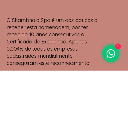
O Shambhala Spa é um dos poucos a
receber esta homenagem, por ter
recebido 10 anos consecutivos o
Certificado de Excelência. Apenas
1
0,004% de todas as empresas
cadastradas mundialmente
conseguiram este reconhecimento.
O iSPA é um aplicativo dando fácil acesso
aos profissionais na área de Bem-Estar
oferecendo serviços sob demanda,
voltados para alívio de dores,
recuperação física e emocional