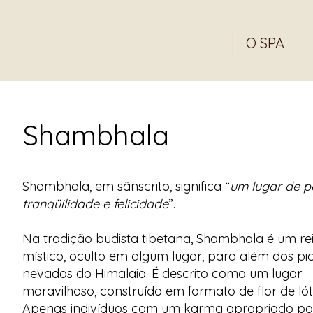
O SPA
Shambhala
Shambhala, em sânscrito, significa “
um lugar de p
tranqüilidade e felicidade
”.
Na tradição budista tibetana, Shambhala é um re
místico, oculto em algum lugar, para além dos pi
nevados do Himalaia. É descrito como um lugar
maravilhoso, construído em formato de flor de lót
Apenas indivíduos com um karma apropriado p