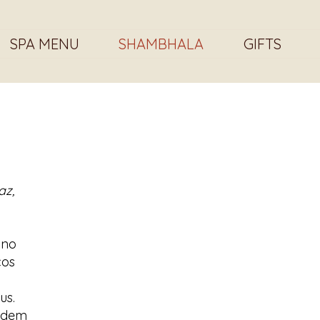
SPA MENU
SHAMBHALA
GIFTS
az,
ino
cos
us.
odem