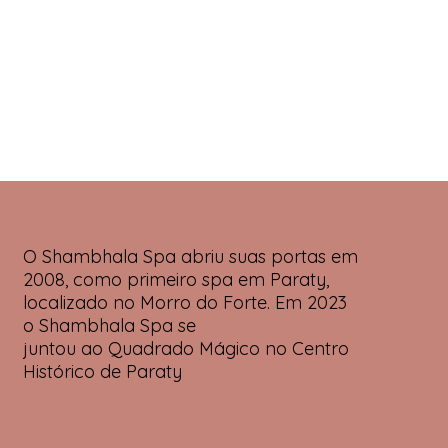
O Shambhala Spa abriu suas portas em
2008, como primeiro spa em Paraty,
localizado no Morro do Forte. Em 2023
o Shambhala Spa se
juntou ao Quadrado Mágico no Centro
Histórico de Paraty