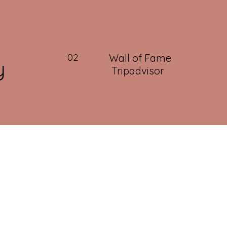
02
Wall of Fame
y
Tripadvisor
03
Fundadores do iSPA