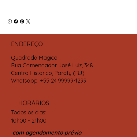
ENDEREÇO
Quadrado Mágico
Rua Comendador José Luiz, 348
Centro Histórico, Paraty (RJ)
Whatsapp: +55 24 99999-1299
HORÁRIOS
Todos os dias:
10h00 - 21h00
com agendamento prévio