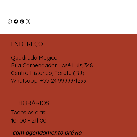
ENDEREÇO
Quadrado Mágico
Rua Comendador José Luiz, 348
Centro Histórico, Paraty (RJ)
Whatsapp: +55 24 99999-1299
HORÁRIOS
Todos os dias:
10h00 - 21h00
com agendamento prévio