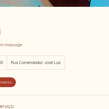
i
dro-massage
00
Rua Comendador José Luiz
damento
erviço