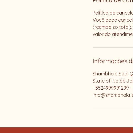
Política de C
Política de cance
Você pode cancela
(reembolso total
valor do atendime
Informações d
Shambhala Spa, Qu
State of Rio de Jan
+5524999991299
info@shambhala-