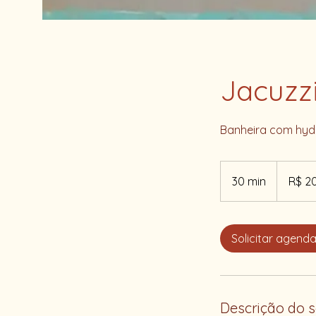
Jacuzz
Banheira com hy
200
Reais
30 min
3
R$ 2
brasileiros
0
m
i
Solicitar agen
n
Descrição do s