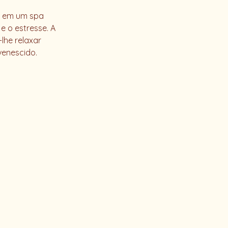
e em um spa
e o estresse. A
lhe relaxar
venescido.