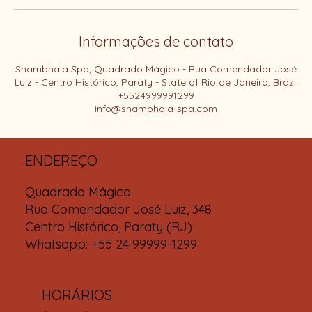
Informações de contato
Shambhala Spa, Quadrado Mágico - Rua Comendador José
Luiz - Centro Histórico, Paraty - State of Rio de Janeiro, Brazil
+5524999991299
info@shambhala-spa.com
ENDEREÇO
Quadrado Mágico
Rua Comendador José Luiz, 348
Centro Histórico, Paraty (RJ)
Whatsapp: +55 24 99999-1299
HORÁRIOS