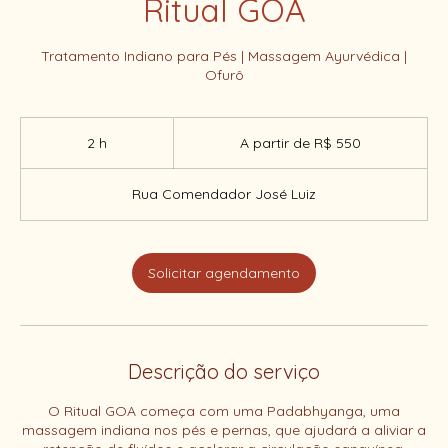
Ritual GOA
Tratamento Indiano para Pés | Massagem Ayurvédica |
Ofurô
A
partir
2 h
2
A partir de R$ 550
de
550
h
Reais
brasileiros
Rua Comendador José Luiz
Solicitar agendamento
Descrição do serviço
O Ritual GOA começa com uma Padabhyanga, uma
massagem indiana nos pés e pernas, que ajudará a aliviar a