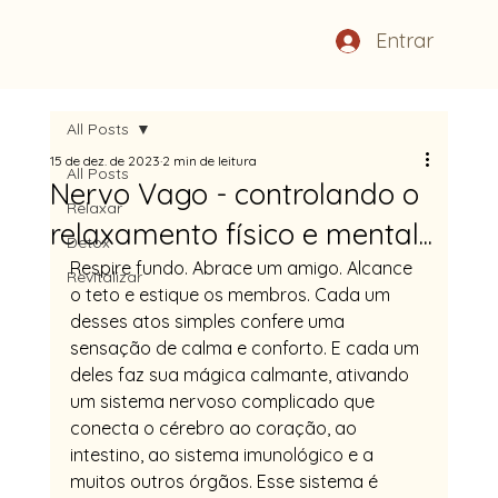
Entrar
All Posts
15 de dez. de 2023
2 min de leitura
All Posts
Nervo Vago - controlando o
Relaxar
relaxamento físico e mental...
Detox
Respire fundo. Abrace um amigo. Alcance 
Revitalizar
o teto e estique os membros. Cada um 
desses atos simples confere uma 
sensação de calma e conforto. E cada um 
deles faz sua mágica calmante, ativando 
um sistema nervoso complicado que 
conecta o cérebro ao coração, ao 
intestino, ao sistema imunológico e a 
muitos outros órgãos. Esse sistema é 