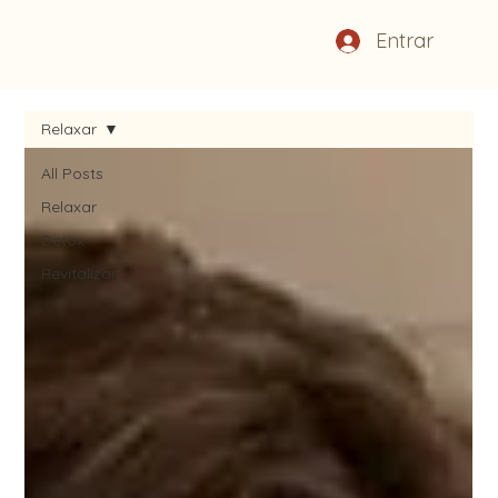
Entrar
Relaxar
All Posts
Relaxar
Detox
Revitalizar