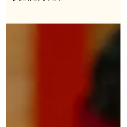
Qualidade do sono - terapias
alternativas…
Uma pessoa chega a gastar em média cerca de um terço
da vida dormindo. Todas as noites nos desligamos de tudo
ao nosso redor para entrar...